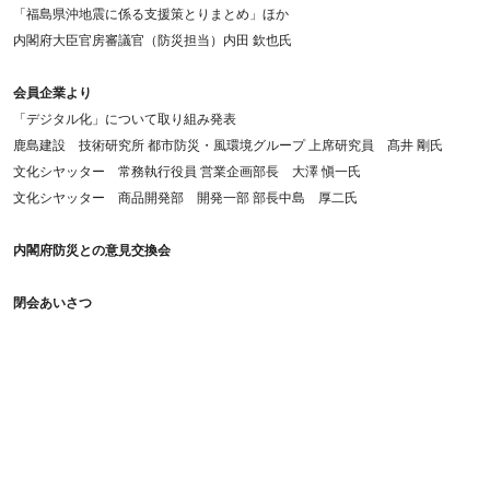
「福島県沖地震に係る支援策とりまとめ」ほか
内閣府大臣官房審議官（防災担当）内田 欽也氏
会員企業より
「デジタル化」について取り組み発表
鹿島建設 技術研究所 都市防災・風環境グループ 上席研究員 髙井 剛氏
文化シヤッター 常務執行役員 営業企画部長 大澤 愼一氏
文化シヤッター 商品開発部 開発一部 部長中島 厚二氏
内閣府防災との意見交換会
閉会あいさつ