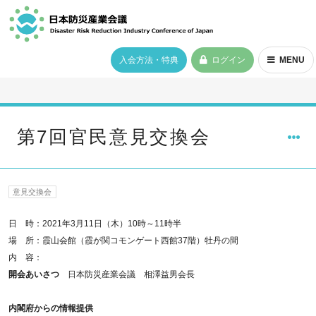
入会方法・特典
ログイン
MENU
第7回官民意見交換会
意見交換会
日 時：2021年3月11日（木）10時～11時半
場 所：霞山会館（霞が関コモンゲート西館37階）牡丹の間
内 容：
開会あいさつ
日本防災産業会議 相澤益男会長
内閣府からの情報提供