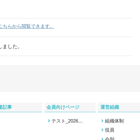
ー情報①＞ 1/31（金）「能登半島地震を契機とした自治
先進技術の未来」
開催終了
こちらから閲覧できます。
災産業展2025」開催 (東京ビッグサイト) 出展ブース情
しました。
名古屋大学名誉教授・福和伸夫氏「南海トラフ」いかに
本防災産業会議 防災産業展2024 「地震災害に強いま
連記事
会員向けページ
運営組織
本防災産業会議 防災イノベーションシンポジウム「能
テスト_2026…
組織体制
る」
役員
会則