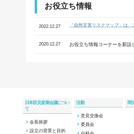
2025.1.15
＜防災産業展2025・セミナ
お役⽴ち情報
体の災害対応力強化と防災
「自然災害リスクマップ」は、
2022.12.27
2025.1.8
2025年1月29日～31日「防
報
2020.12.27
お役立ち情報コーナーを新設
2024.9.2
＜関連記事＞
インタビュー／
備える
2024.5.7
関連記事を更新しました。
日
ちづくり」
日本防災産業会議につい
活動
関
て
2024.4.24
関連記事を更新しました。
日
意見交換会
登半島を踏まえ、防災を考え
会長挨拶
委員会
設立の背景と目的
分科会