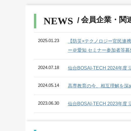
2025.12.22
＜防災産業展2026・セミナ
会員企業・関
直下地震の被害軽減に向けて
NEWS
2025.8.14
関連記事を更新しました。
「
2025.01.23
【防災×テクノロジー官民連携
ー＠愛知 セミナー参加者等募
2025.6.10
7月3日「防災イノベーショ
2024.07.18
仙台BOSAI-TECH 2024年
2025.3.11
関連記事を更新しました。
「
2024.05.14
高専教育の今、相互理解を深めよう 
2025.2.12
関連記事を更新しました。
「
2023.06.30
仙台BOSAI-TECH 2023年
2025.1.16
＜防災産業展2025・セミナ
講演
開催終了