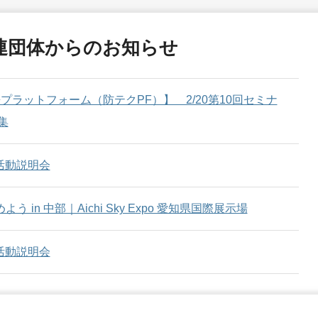
ー情報＞2026年1月28日（水）「南海トラフ地震・首都
連団体からのお知らせ
」
開催終了
防災イノベーションセミナー（2025/7/3開催）」
プラットフォーム（防テクPF）】 2/20第10回セミナ
集
ンセミナー」
開催終了
度 活動説明会
防災産業展2025」
in 中部｜Aichi Sky Expo 愛知県国際展示場
防災イノベーションセミナー（2024/12/25開催）」
度 活動説明会
ー情報②＞ 1/29（水）日本防災産業会議会員企業による