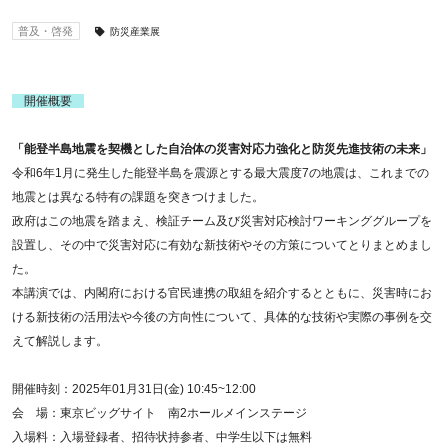
普及・啓発
防災産業展
開催概要
「能登半島地震を契機とした自治体の災害対応力強化と防災先進技術の未来」
令和6年1月に発生した能登半島を震源とする最大震度7の地震は、これまでの
地震とは異なる特有の課題を突きつけました。
政府はこの地震を踏まえ、検証チーム及び災害対応検討ワーキンググループを
設置し、その中で災害対応に有効な新技術やその方策についてとりまとめまし
た。
本講演では、内閣府における官民連携の取組を紹介するとともに、災害時にお
ける新技術の活用法や今後の方向性について、具体的な技術や実際の事例を交
えて解説します。
開催時刻：2025年01月31日(金) 10:45~12:00
会 場：東京ビッグサイト 南2ホールメインステージ
入場料：入場登録者、招待状持参者、中学生以下は無料