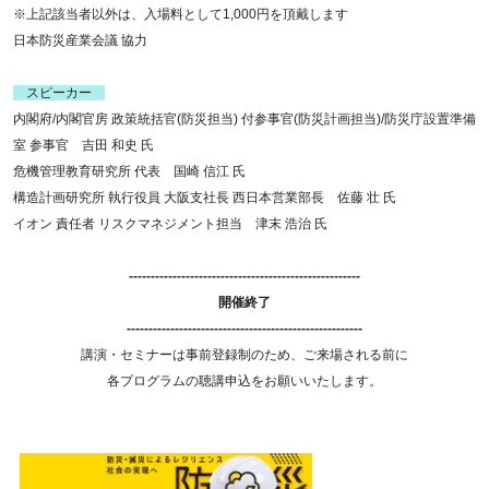
※上記該当者以外は、入場料として1,000円を頂戴します
日本防災産業会議 協力
スピーカー
内閣府/内閣官房 政策統括官(防災担当) 付参事官(防災計画担当)/防災庁設置準備
室 参事官 吉田 和史 氏
危機管理教育研究所 代表 国崎 信江 氏
構造計画研究所 執行役員 大阪支社長 西日本営業部長 佐藤 壮 氏
イオン 責任者 リスクマネジメント担当 津末 浩治 氏
-----------------------------------------------------
開催終了
------------------------------------------------------
講演・セミナーは事前登録制のため、ご来場される前に
各プログラムの聴講申込をお願いいたします。