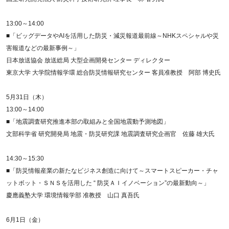
13:00～14:00
■「ビッグデータやAIを活用した防災・減災報道最前線～NHKスペシャルや災
害報道などの最新事例～」
日本放送協会 放送総局 大型企画開発センター ディレクター
東京大学 大学院情報学環 総合防災情報研究センター 客員准教授 阿部 博史氏
5月31日（木）
13:00～14:00
■「地震調査研究推進本部の取組みと全国地震動予測地図」
文部科学省 研究開発局 地震・防災研究課 地震調査研究企画官 佐藤 雄大氏
14:30～15:30
■「防災情報産業の新たなビジネス創造に向けて～スマートスピーカー・チャ
ットボット・ＳＮＳを活用した “ 防災ＡＩイノベーション”の最新動向～」
慶應義塾大学 環境情報学部 准教授 山口 真吾氏
6月1日（金）