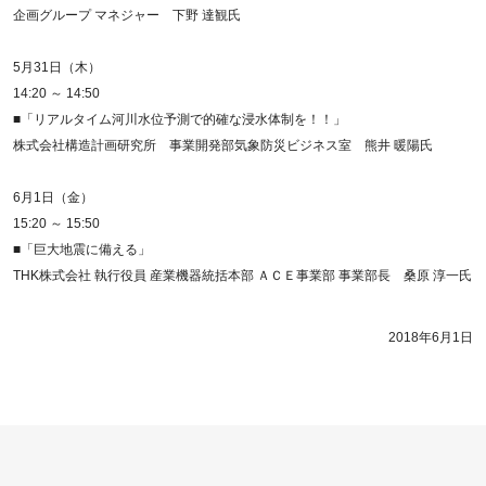
企画グループ マネジャー 下野 達観氏
5月31日（木）
14:20 ～ 14:50
■「リアルタイム河川水位予測で的確な浸水体制を！！」
株式会社構造計画研究所 事業開発部気象防災ビジネス室 熊井 暖陽氏
6月1日（金）
15:20 ～ 15:50
■「巨大地震に備える」
THK株式会社 執行役員 産業機器統括本部 ＡＣＥ事業部 事業部長 桑原 淳一氏
2018年6月1日