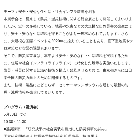
テーマ：安全・安心な住生活・社会インフラ環境を創る
本展示会は、従来まで防災・減災技術に関する総合展として開催してまいりま
したが、近年の多発している、地震や水害などの大規模な自然災害の発生によ
り、安全・安心な生活環境を守ることがより一層求められております。さら
に、大規模な国際イベントを2020年に控えていることもあり、直下型地震やテ
ロ対策など喫緊の課題もあります。
そこで、防災産業展は、本年より安全・安心な住・生活環境を実現するため
に、住居や社会インフラ（ライフライン）に特化した展示を実施いたします。
防災・減災に関する知識や技術を幅広く普及させると共に、東京都さらには日
本全国の防災力向上のために開催するものです。
また、技術・製品にとどまらず、セミナーやシンポジウムを通じて最新の防
災・減災情報を発信してまいります。
プログラム（講演会）
5月30日（水）
10:30～11:30
■基調講演 「研究成果の社会実装を目指した防災科研の試み」
国立研究開発法人 防災科学技術研究所 理事長 林 春男氏