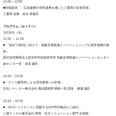
11:00～12:00
■特別講演 「広域連携や官民連携を通じた三重県の災害対策」
三重県 知事 鈴木 英敬氏
プログラム（セミナー）
5月30日（水）
11:20 ～ 11:50
■「”攻め”の防災に向けて－気象災害軽減イノベーションハブの産学連携の取
組」
国立研究開発法人防災科学技術研究所 気象災害軽減イノベーションセンター
副センター長 岩波 越氏
14:20 ～14:50
■「ゲリラ豪雨等による浸水被害への対策」
文化シヤッター株式会社 商品開発部 開発一部 課長 廣瀬 誠氏
15:20 ～15:50
■「水のレジリエンスに貢献するKAITEKI製品のご紹介」
三菱ケミカル株式会社 環境・生活ソリューション部門 企画部